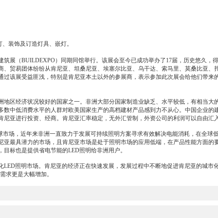
日灯、装饰及订造灯具、嵌灯。
筑展（BUILDEXPO）同期同馆举行。该展会至今已成功举办了17届，历史悠久
商、贸易团体纷纷从肯尼亚、坦桑尼亚、埃塞尔比亚、乌干达、索马里、莫桑比亚、
通过该展受益匪浅，特别是肯尼亚本土以外的参展商，表示参加此次展会给他们带来的极
洲地区经济状况较好的国家之一。非洲大部分国家制造业缺乏、水平较低，有相当大
多数中低消费水平的人群对欧美国家生产的高档建材产品感到力不从心。中国企业的
肯尼亚进行投资、经商。肯尼亚汇率稳定，无外汇管制，外资公司的利润可以自由汇
球市场，近年来非洲一直致力于发展可持续照明方案寻求有效解决电能消耗，在全球低碳
尼亚最具潜力的市场，且肯尼亚市场是处于照明市场的应用低端，在产品性能方面的要
，目标也是提供省电节能的LED照明给非洲用户。
化LED照明市场。肯尼亚的经济正在快速发展，发展过程中不断地促进肯尼亚的城市
5年需求更是大幅增加。