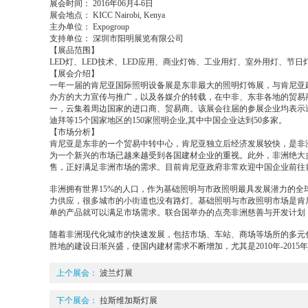
展会时间： 2016年06月4-6日
展会地点： KICC Nairobi, Kenya
主办单位： Expogroup
支持单位： 深圳市阳明展览有限公司
【展品范围】
LED灯、LED技术、LED应用、商业灯饰、工业用灯、室外用灯、节
【展会介绍】
一年一届的肯尼亚国际照明设备展是东非最大的照明灯饰展，与肯尼亚建
办方的大力宣传与推广，以及各媒介的转载，在中非、东非各地的贸易
一，云集着周边国家的进口商、贸易商。该展会往届的参展企业均表示
迪拜等15个国家地区的150家照明企业,其中中国企业达到50多家。
【市场分析】
肯尼亚是东非的一个贸易中转中心，肯尼亚独立后经济发展较快，是非
为一个新兴的市场已越来越受到各国建材企业的重视。此外，非洲绝大
售，正好满足非洲市场的需求。目前肯尼亚政府非常欢迎中国企业前往
非洲拥有世界15%的人口，作为基础照明与市政照明最具发展潜力的全
力供应，很多城市的小街道也没有路灯。基础照明与市政照明市场是肯
单的产品就可以满足市场需求。联合国举办的点亮非洲慈善与开发计划
随着非洲现代化城市的快速发展，包括市场、车站、商场等场所的多元
胜地的建设日渐兴盛，使国内建材需求不断增加，尤其是2010年-201
上个展会：
波兰灯展
下个展会：
拉斯维加斯灯展