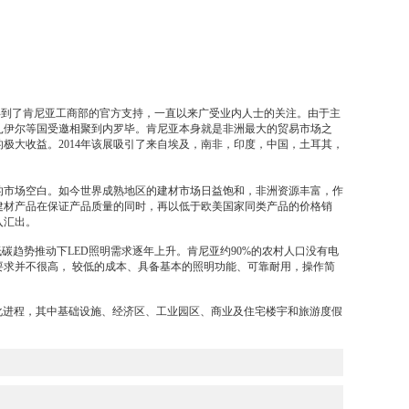
，得到了肯尼亚工商部的官方支持，一直以来广受业内人士的关注。由于主
扎伊尔等国受邀相聚到内罗毕。肯尼亚本身就是非洲最大的贸易市场之
大收益。2014年该展吸引了来自埃及，南非，印度，中国，土耳其，
的市场空白。如今世界成熟地区的建材市场日益饱和，非洲资源丰富，作
建材产品在保证产品质量的同时，再以低于欧美国家同类产品的价格销
入汇出。
趋势推动下LED照明需求逐年上升。肯尼亚约90%的农村人口没有电
求并不很高， 较低的成本、具备基本的照明功能、可靠耐用，操作简
化进程，其中基础设施、经济区、工业园区、商业及住宅楼宇和旅游度假