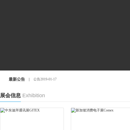
最新公告
公告2019-01-17
香港秋季电子展6平方米摊位介绍2018-09-14
展会信息
Exhibition
香港美容展参展商违约真的会进黑名单，影响今后的展会申请2018-
2019香港家庭用品展开幕_申请香港家庭用品展摊位有95折优惠2018
泰国美容展演讲活动及泰国美容展摊位申请的注意事项2018-08-