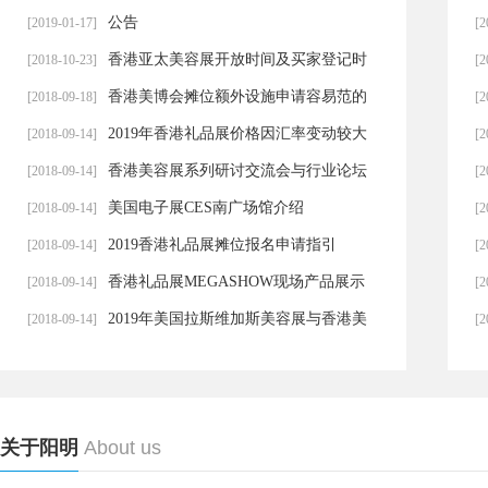
区企业可以申请全额补贴
公告
[2019-01-17]
[2
香港亚太美容展开放时间及买家登记时
[2018-10-23]
[2
间的指引
香港美博会摊位额外设施申请容易范的
[2018-09-18]
[2
几个错误
2019年香港礼品展价格因汇率变动较大
[2018-09-14]
[2
香港美容展系列研讨交流会与行业论坛
[2018-09-14]
[2
介绍
美国电子展CES南广场馆介绍
[2018-09-14]
[2
2019香港礼品展摊位报名申请指引
[2018-09-14]
[2
香港礼品展MEGASHOW现场产品展示
[2018-09-14]
[2
橱窗的介绍及申请
2019年美国拉斯维加斯美容展与香港美
[2018-09-14]
[2
容展将同时推出Cosmopack包
关于阳明
About us